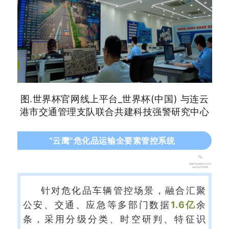
图.世界杯官网线上平台_世界杯(中国) 与连云
港市交通管理支队联合共建科技强警研究中心
“云鹰”危化品运输全要素管控系统
针对危化品车辆管控场景，融合汇聚
公安、交通、应急等多部门数据
1.6亿
余
条，采用分级分类、时空研判、特征识