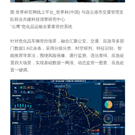
图.世界杯官网线上平台_世界杯(中国) 与连云港市交通管理支
队联合共建科技强警研究中心
“云鹰”危化品运输全要素管控系统
针对危化品车辆管控场景，融合汇聚公安、交通、应急等多部
门数据1.6亿余条，采用分级分类、时空研判、特征识别、智
能推荐等算法，围绕风险画像、通行监测、违法查缉、应急处
置四大场景，实现基础数据一网清、动态监管一图查、应急处
置一键调。