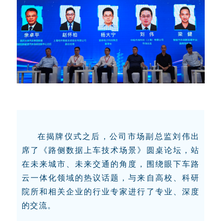
在揭牌仪式之后，公司市场副总监刘伟出
席了《路侧数据上车技术场景》圆桌论坛，站
在未来城市、未来交通的角度，围绕眼下车路
云一体化领域的热议话题，与来自高校、科研
院所和相关企业的行业专家进行了专业、深度
的交流。