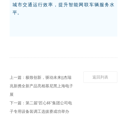
城市交通运行效率，提升智能网联车辆服务水
平。
返回列表
上一篇：极致创新，驱动未来||杰瑞
兆新携全新产品亮相慕尼黑上海电子
展
下一篇：第二届“匠心杯”集团公司电
子专用设备装调工选拔赛成功举办