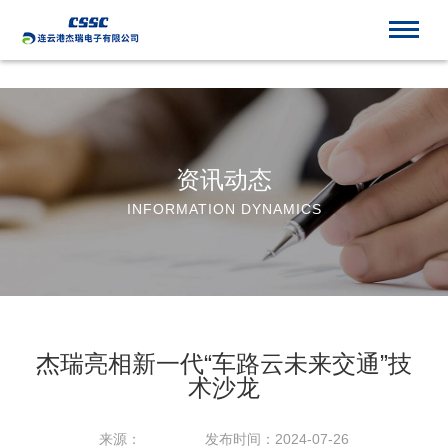
世界杯官网线上平台_世界杯(中国)
资讯动态
INFORMATION DYNAMICS
杰瑞亮相新一代“车路云未来交通”技
术沙龙
来源：
发布时间：2024-07-26