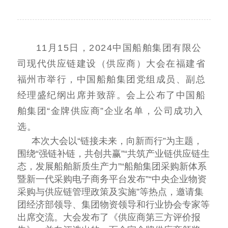
11月15日，2024中国船舶集团有限公
司现代供应链建设（供应商）大会在福建省
福州市举行，中国船舶集团党组成员、副总
经理盛纪纲出席并致辞。会上公布了中国船
舶集团“金牌供应商”企业名单，公司成功入
选。
本次大会以“链接未来，向新而行”为主题，
围绕“强链补链，共创共赢”“共筑产业链供应链生
态，发展船舶新质生产力”“船舶集团采购新体系
暨新一代采购电子商务平台发布”“中央企业物资
采购与供应链管理政策及实施”等热点，邀请集
团经济部领导、集团物资领导和行业协会专家等
出席交流。大会发布了《供应商第三方评价报