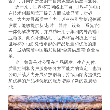
告》，并向评选出的一百余家金牌供应商颁奖。
近年来，世界杯官网线上平台_世界杯(中国)
在技术创新和管理提升方面成效显著，对标一
流，大力发展新质生产力，以科技引擎挺起创新
发展，能够提供从“芯片—器件—设备—系统”的
一体化解决方案，并成功应用于集团内外高端工
业领域。此次评选活动，世界杯官网线上平台_
世界杯(中国) 凭借卓越的产品质量和优质的服
务，成功荣膺中国船舶集团“金牌供应商”企业名
单。
这一荣誉是对公司在产品研发、生产交付、
质量控制和客户服务等各方面能力的肯定，也为
公司后续大力开展科技创新，持续为顾客提供更
加优异的产品和优质的服务增添了新的发展动
能。