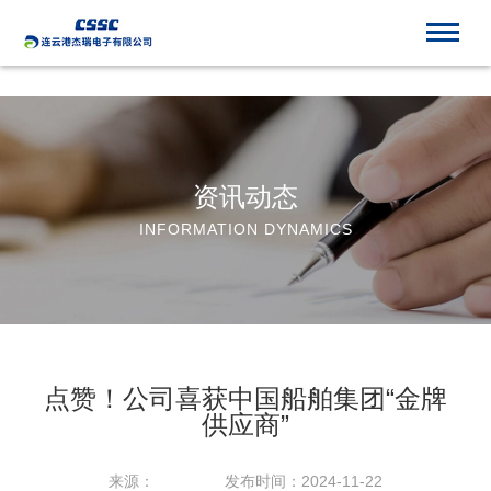
世界杯官网线上平台_世界杯(中国)
资讯动态
INFORMATION DYNAMICS
点赞！公司喜获中国船舶集团“金牌
供应商”
来源：
发布时间：2024-11-22